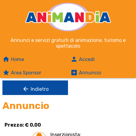
Annunci e servizi gratuiti di animazione, turismo e
spettacolo
home
person
Home
Accedi
grade
add_box
Area Sponsor
Annuncio
arrow_back
Indietro
Annuncio
Prezzo: € 0,00
Inserzionista: